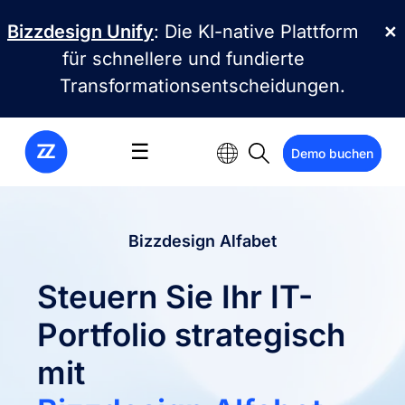
Direkt zum Inhalt
Bizzdesign Unify
: Die KI-native Plattform
✕
für schnellere und fundierte
Transformationsentscheidungen.
☰
Demo buchen
Bizzdesign Alfabet
Steuern Sie Ihr IT-
Portfolio strategisch
mit