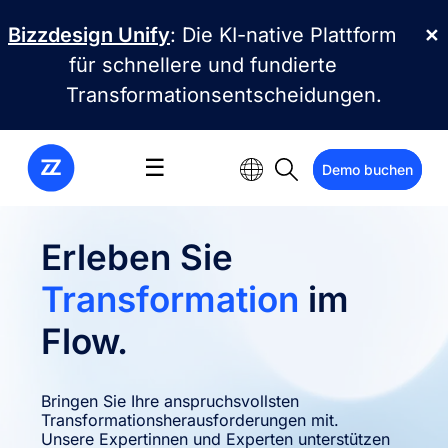
Direkt zum Inhalt
Bizzdesign Unify
: Die KI-native Plattform
✕
für schnellere und fundierte
Transformationsentscheidungen.
☰
Demo buchen
Erleben Sie
Transformation
im
Flow.
Bringen Sie Ihre anspruchsvollsten
Transformationsherausforderungen mit.
Unsere Expertinnen und Experten unterstützen