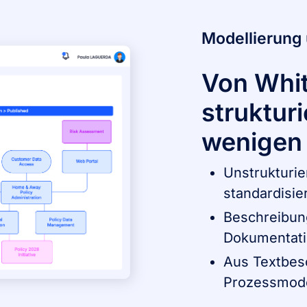
Modellierung
Von Whi
struktur
wenigen
Unstrukturi
standardisie
Beschreibun
Dokumentati
Aus Textbes
Prozessmode