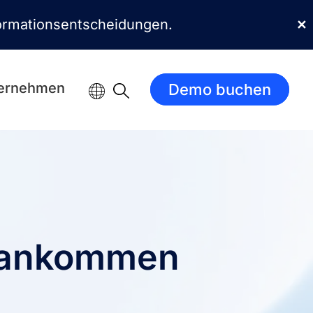
sformationsentscheidungen.
✕
ernehmen
Demo buchen
vorankommen