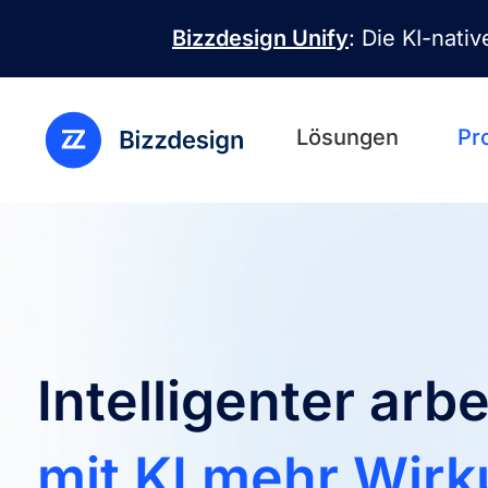
Direkt zum Inhalt
Bizzdesign Unify
: Die KI-nati
Lösungen
Pr
Intelligenter ar
mit KI mehr Wirk