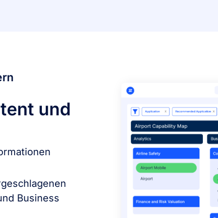
ern
stent und
ormationen
rgeschlagenen
nd Business