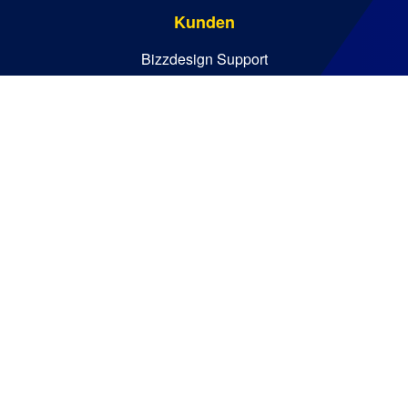
Kunden
Bizzdesign Support
Bizzdesign University
Ressourcen
Wissenswertes
Blog
Wichtige Guides
Analystenberichte
Bizzdesign © 2026. Alle Rechte vorbehalten
Richtlinien